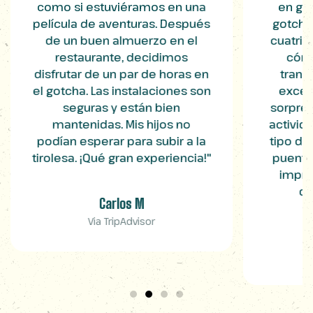
como si estuviéramos en una
en gr
película de aventuras. Después
gotcha
de un buen almuerzo en el
cuatrim
restaurante, decidimos
cómo
disfrutar de un par de horas en
tranqu
el gotcha. Las instalaciones son
excel
seguras y están bien
sorpren
mantenidas. Mis hijos no
activid
podían esperar para subir a la
tipo de
tirolesa. ¡Qué gran experiencia!"
puente
impre
qu
Carlos M
Via TripAdvisor