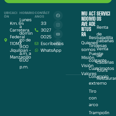
MU
ACT
SERVICI
UBICACI
HORARIO
CONTÁCT
ÓN
ANOS
NDO
IVID
OS
Lunes
Km. 64
33
AVE
ADE
a
Renta
NTU
S
Carretera
3027
domin
RA
de
Federal
0025
Resbaladilla
go de
cabañas
Quienes
110MX
Escríbenos
Tirolesas
9:00
Venta
somos
Jiquilpan –
WhatsApp
a.m. a
Puente
de
Manzanillo
Misión
6:00
colgante
cabañas
Visión
p.m.
Cuatrimotos
Tours
Valores
Columpio
Restaura
extremo
Tiro
con
arco
Trampolín