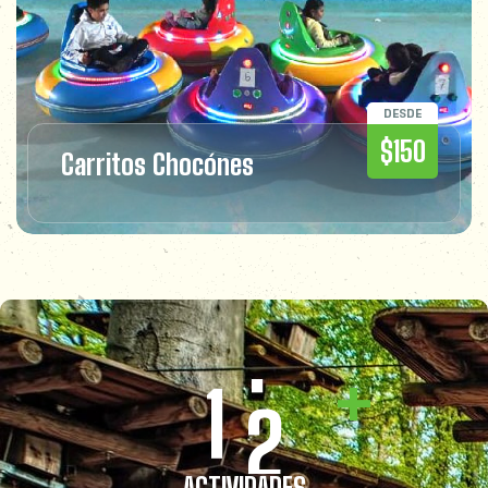
DESDE
$150
Carritos Chocónes
+
1
2