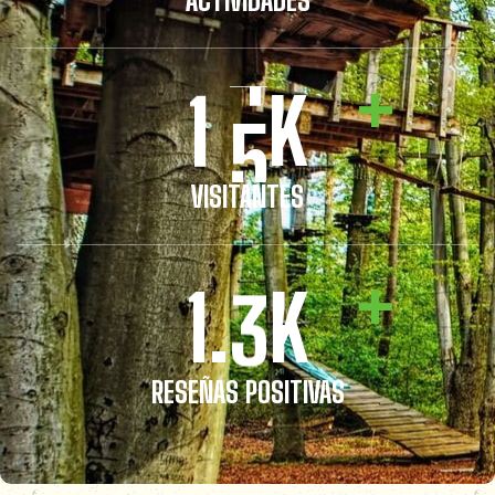
ACTIVIDADES
+
1
5
K
VISITANTES
+
3
1.
K
RESEÑAS POSITIVAS