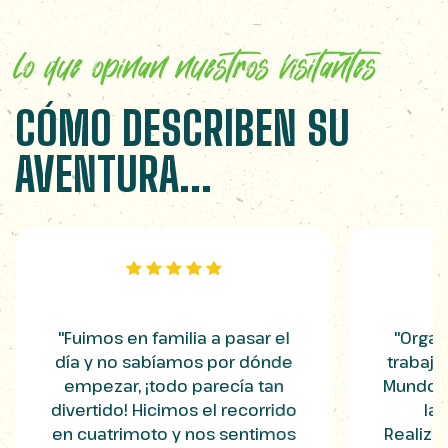
lo que opinan nuestros visitantes
CÓMO DESCRIBEN SU
AVENTURA...
"Fuimos en familia a pasar el
"Organ
día y no sabíamos por dónde
trabajo
empezar, ¡todo parecía tan
Mundo A
divertido! Hicimos el recorrido
la 
en cuatrimoto y nos sentimos
Realiza