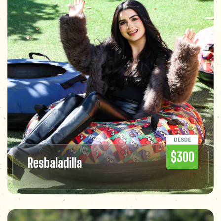
DESDE
$300
Resbaladilla