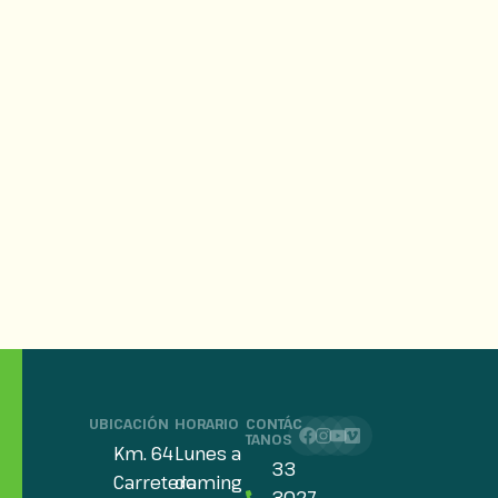
UBICACIÓN
HORARIO
CONTÁC
TANOS
Km. 64
Lunes a
33
Carretera
doming