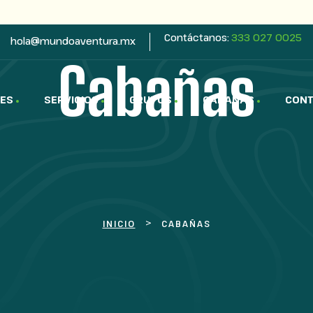
Contáctanos:
333 027 0025
hola@mundoaventura.mx
Cabañas
DES
SERVICIOS
GRUPOS
CABAÑAS
CONT
>
INICIO
CABAÑAS