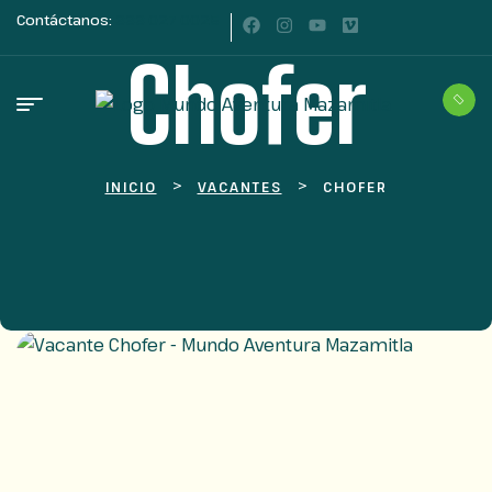
Contáctanos:
333 027 0025
Chofer
>
>
INICIO
VACANTES
CHOFER