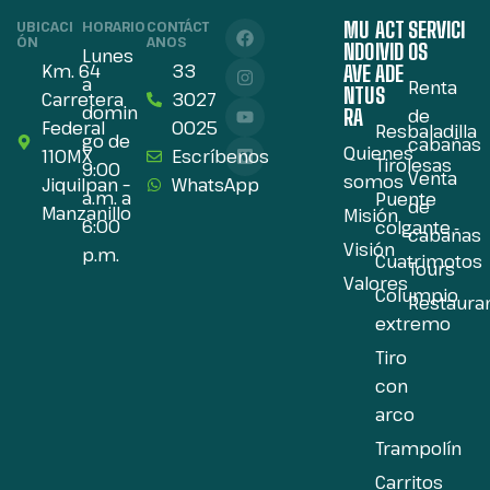
MU
ACT
SERVICI
UBICACI
HORARIO
CONTÁCT
ÓN
ANOS
NDO
IVID
OS
Lunes
Km. 64
33
AVE
ADE
a
Renta
NTU
S
Carretera
3027
domin
RA
de
Federal
0025
Resbaladilla
go de
cabañas
Quienes
110MX
Escríbenos
Tirolesas
9:00
Venta
somos
Jiquilpan –
WhatsApp
a.m. a
Puente
de
Manzanillo
Misión
6:00
colgante
cabañas
Visión
p.m.
Cuatrimotos
Tours
Valores
Columpio
Restaura
extremo
Tiro
con
arco
Trampolín
Carritos