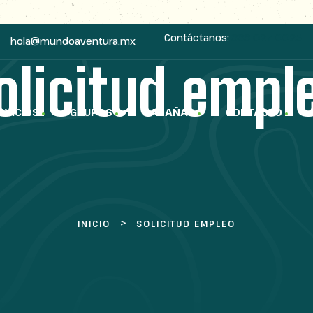
Contáctanos:
333 027 0025
hola@mundoaventura.mx
olicitud empl
RVICIOS
GRUPOS
CABAÑAS
CONTACTO
>
INICIO
SOLICITUD EMPLEO