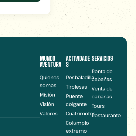
MUNDO
ACTIVIDADE
SERVICIOS
AVENTURA
S
Renta de
Quienes
Resbaladilla
cabañas
somos
Tirolesas
Venta de
Misión
Puente
cabañas
Visión
colgante
Tours
Valores
Cuatrimotos
Restaurante
Columpio
extremo