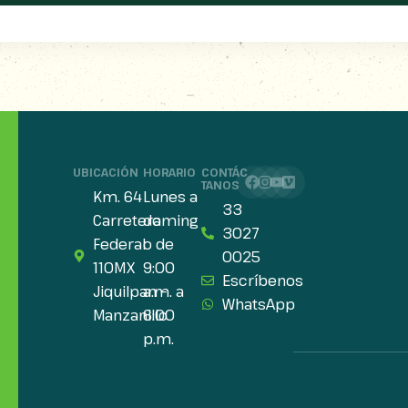
UBICACIÓN
HORARIO
CONTÁC
TANOS
Km. 64
Lunes a
33
Carretera
doming
3027
Federal
o de
0025
110MX
9:00
Escríbenos
Jiquilpan –
a.m. a
WhatsApp
Manzanillo
6:00
p.m.