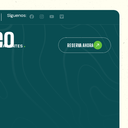
Síguenos:
eo
RESERVA AHORA
VACANTES